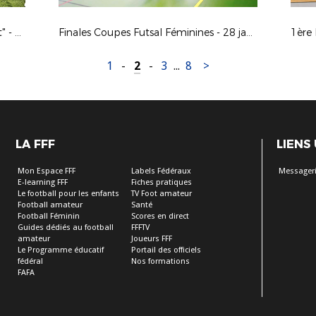
Module Découverte "Gardien de But" - 2 et 3 février 2018
Finales Coupes Futsal Féminines - 28 janvier 2018
1
-
2
-
3
...
8
>
LA FFF
LIENS
Mon Espace FFF
Labels Fédéraux
Messageri
E-learning FFF
Fiches pratiques
Le football pour les enfants
TV Foot amateur
Football amateur
Santé
Football Féminin
Scores en direct
Guides dédiés au football
FFFTV
amateur
Joueurs FFF
Le Programme éducatif
Portail des officiels
fédéral
Nos formations
FAFA