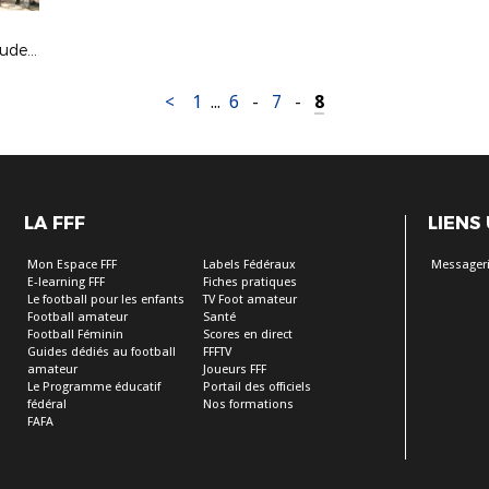
Stage Section Féminine Camille Claudel - 29 au 31 août 2017
<
1
...
6
-
7
-
8
LA FFF
LIENS
Mon Espace FFF
Labels Fédéraux
Messageri
E-learning FFF
Fiches pratiques
Le football pour les enfants
TV Foot amateur
Football amateur
Santé
Football Féminin
Scores en direct
Guides dédiés au football
FFFTV
amateur
Joueurs FFF
Le Programme éducatif
Portail des officiels
fédéral
Nos formations
FAFA