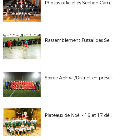
Photos officielles Section Camille Claudel de Blois
Rassemblement Futsal des Sections Sportives Locales - 20 décembre 2017
Soirée AEF 41/District en présence de Sonia BOMPASTOR et Camille ABILY - 21 décembre 2017
Plateaux de Noël - 16 et 17 décembre 2017