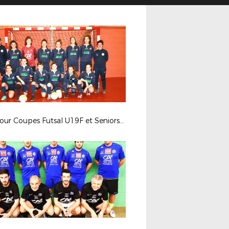
1er Tour Coupes Futsal U19F et Seniors Féminines - 14 janvier 2018