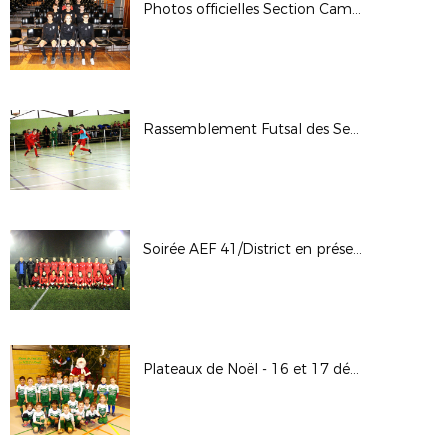
Photos officielles Section Camille Claudel de Blois
Rassemblement Futsal des Sections Sportives Locales - 20 décembre 2017
Soirée AEF 41/District en présence de Sonia BOMPASTOR et Camille ABILY - 21 décembre 2017
Plateaux de Noël - 16 et 17 décembre 2017