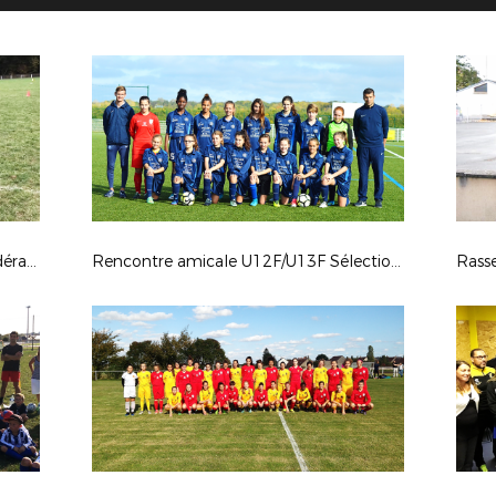
Animation Programme Éducatif Fédéral - 27 octobre 2017
Rencontre amicale U12F/U13F Sélection 45 - Sélection 41 - Mercredi 25 octobre 2017