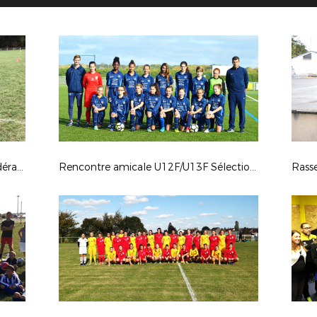
Animation Programme Éducatif Fédéral - 27 octobre 2017
Rencontre amicale U12F/U13F Sélection 45 - Sélection 41 - Mercredi 25 octobre 2017