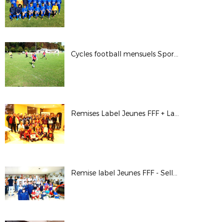
Cycles football mensuels Sport Adapté - 3 octobre 2017
Remises Label Jeunes FFF + Label École Féminine de Football - A.S. Chouzy/Onzain - 2 octobre 2017
Remise label Jeunes FFF - Selles-St-Denis - 29 septembre 2017