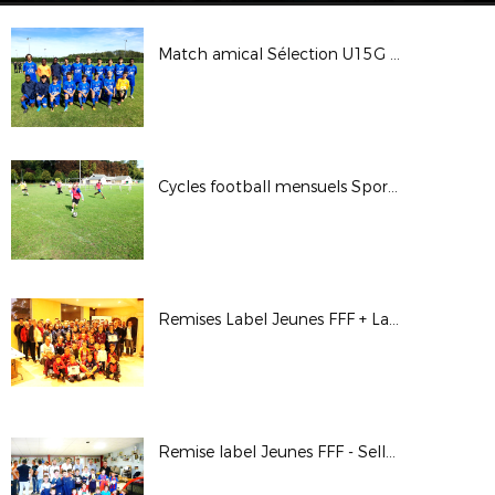
Match amical Sélection U15G - S.O. Romorantin U16 (R1) - 4 octobre 2017
Cycles football mensuels Sport Adapté - 3 octobre 2017
Remises Label Jeunes FFF + Label École Féminine de Football - A.S. Chouzy/Onzain - 2 octobre 2017
Remise label Jeunes FFF - Selles-St-Denis - 29 septembre 2017