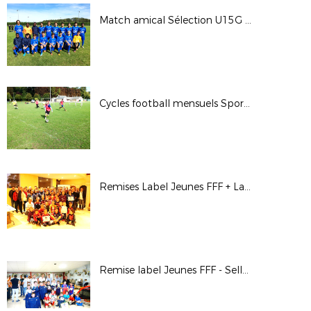
Match amical Sélection U15G - S.O. Romorantin U16 (R1) - 4 octobre 2017
Cycles football mensuels Sport Adapté - 3 octobre 2017
Remises Label Jeunes FFF + Label École Féminine de Football - A.S. Chouzy/Onzain - 2 octobre 2017
Remise label Jeunes FFF - Selles-St-Denis - 29 septembre 2017