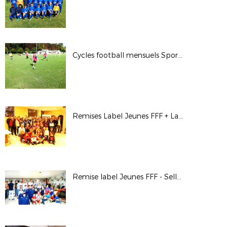
Cycles football mensuels Sport Adapté - 3 octobre 2017
Remises Label Jeunes FFF + Label École Féminine de Football - A.S. Chouzy/Onzain - 2 octobre 2017
Remise label Jeunes FFF - Selles-St-Denis - 29 septembre 2017