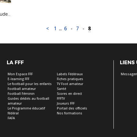
Stage Section Féminine Camille Claudel - 29 au 31 août 2017
<
1
...
6
-
7
-
8
LA FFF
LIENS
Mon Espace FFF
Labels Fédéraux
Messageri
E-learning FFF
Fiches pratiques
Le football pour les enfants
TV Foot amateur
Football amateur
Santé
Football Féminin
Scores en direct
Guides dédiés au football
FFFTV
amateur
Joueurs FFF
Le Programme éducatif
Portail des officiels
fédéral
Nos formations
FAFA