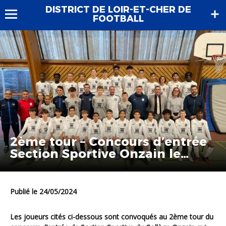
DISTRICT DE LOIR-ET-CHER DE
FOOTBALL
2ème tour – Concours d’entrée
Section Sportive Onzain le
05.06.2024
Publié le 24/05/2024
Les joueurs cités ci-dessous sont convoqués au 2ème tour du