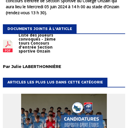
concours d’entrée de Section Sportive du Collège Onzain qui
aura lieu le Mercredi 05 juin 2024 à 14 h 00 au stade d’Onzain
(rendez-vous 13 h 30).
DOCUMENTS JOINTS À L'ARTICLE
Liste des joueurs
convoqués - 2ème
tours Concours
d'entrée Section
sportive Onzain
Par
Julie
LABERTHONNIÈRE
ARTICLES LES PLUS LUS DANS CETTE CATÉGORIE