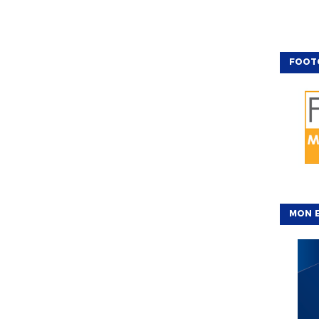
FOOT
MON E