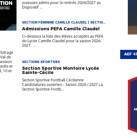
joueuses admis pour la rentrée 2026/2027 au
Dispositif ...
SECTION FÉMININE CAMILLE CLAUDEL | SECTION
MASCULINE CAMILLE CLAUDEL | SECTIONS
Admissions PEFA Camille Claudel
SPORTIVES
Ci-dessous la liste des élèves acceptés au PEFA
du Lycée Camille Claudel pour la saison 2026-
2027. ...
rbitrage
AEF 4
-Val de
session
SECTIONS SPORTIVES
medis et
Section Sportive Montoire Lycée
, 10 et
Sainte-Cécile
Section Sportive Football Cécilienne
Candidatures ouvertes – Saison 2026 / 2027 La
Section Sportive Footb...