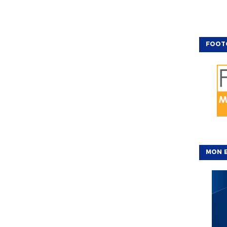
FOOT
MON E