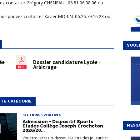
uvez contacter Grégory CHENEAU : 06.81.06.08.06 ou
 vous pouvez contacter Xavier MORIN: 06.26.79.10.23 ou
SOULI
ée
Dossier candidature Lycée -
Arbitrage
TTE CATÉGORIE
SECTIONS SPORTIVES
Admission – Dispositif Sports
MESSA
Etudes Collège Joseph Crocheton
2026/20...
Vous trouverez ci-dessous la liste des Joueurs et