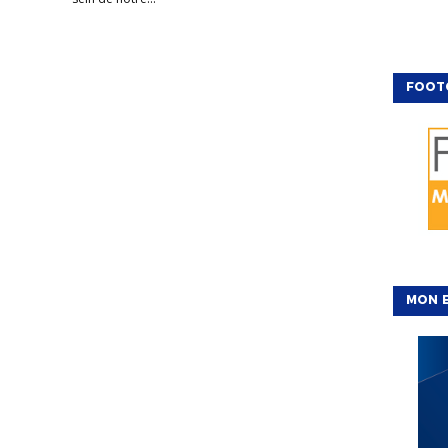
FOOT
MON E