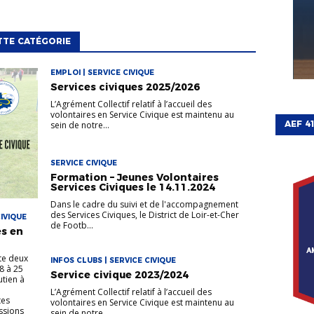
TTE CATÉGORIE
EMPLOI | SERVICE CIVIQUE
Services civiques 2025/2026
L’Agrément Collectif relatif à l’accueil des
volontaires en Service Civique est maintenu au
AEF 4
sein de notre...
SERVICE CIVIQUE
Formation – Jeunes Volontaires
Services Civiques le 14.11.2024
Dans le cadre du suivi et de l'accompagnement
des Services Civiques, le District de Loir-et-Cher
CIVIQUE
de Footb...
es en
ute deux
INFOS CLUBS | SERVICE CIVIQUE
8 à 25
Service civique 2023/2024
utien à
L’Agrément Collectif relatif à l’accueil des
tes
volontaires en Service Civique est maintenu au
ssions
sein de notre...